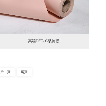
高端PET- G装饰膜
后一页
尾页