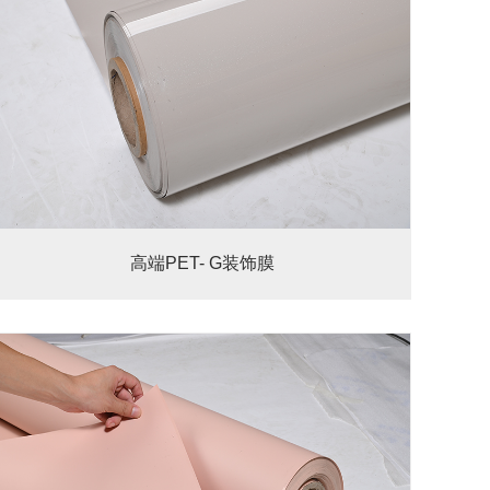
高端PET- G装饰膜