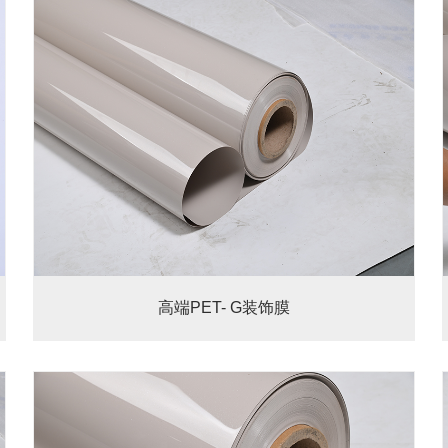
高端PET- G装饰膜