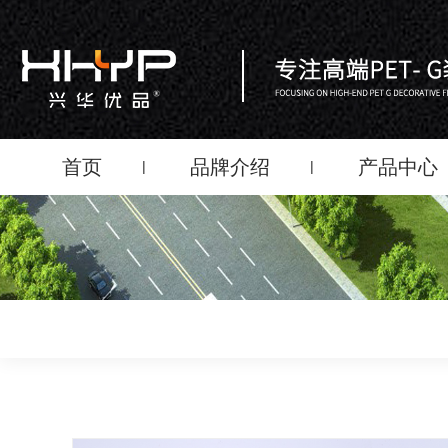
首页
品牌介绍
产品中心
|
|