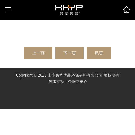
上一页
下一页
尾页
Copyright © 2023 山东兴华优品环保材料有限公司 版权所有
技术支持：
企服之家©